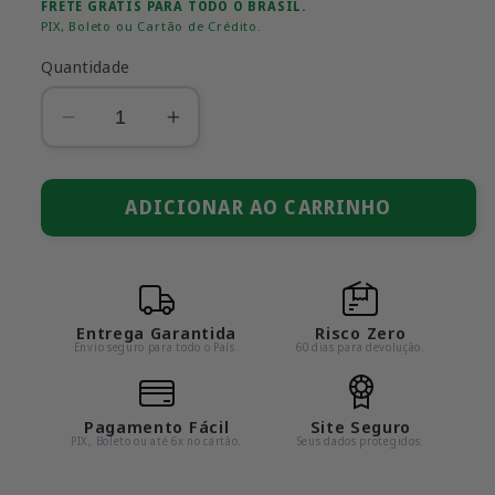
normal
promocional
FRETE GRÁTIS PARA TODO O BRASIL.
PIX, Boleto ou Cartão de Crédito.
Quantidade
Diminuir
Aumentar
a
a
quantidade
quantidade
de
ADICIONAR AO CARRINHO
de
Nissan
Nissan
Skyline
Skyline
2000
2000
GT-
GT-
Entrega Garantida
Risco Zero
R
R
Envio seguro para todo o País.
60 dias para devolução.
1973
1973
em
em
Escala
Escala
Pagamento Fácil
Site Seguro
PIX, Boleto ou até 6x no cartão.
Seus dados protegidos.
1:24
1:24