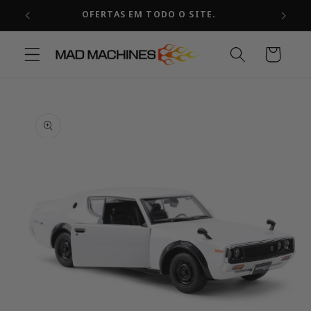
Pular
OFERTAS EM TODO O SITE.
para o
conteúdo
Carrinho
Pular para
as
informações
do produto