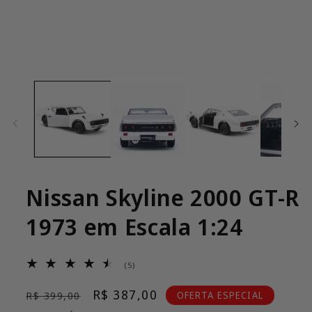
Abrir
mídia
1
na
janela
modal
Nissan Skyline 2000 GT-R
1973 em Escala 1:24
5
(5)
total
de
Preço
Preço
R$ 387,00
OFERTA ESPECIAL
R$ 399,00
avaliações