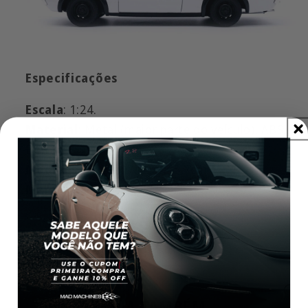
Especificações
Escala
: 1:24.
Material
: Metal (maior parte do veículo), ABS,
Borracha.
Medidas
: 19cm x 7,6cm x 5,7cm.
Marca
: Maisto.
VEJA TAMBÉM