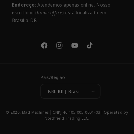
Endereço
: Atendemos apenas online. Nosso
escritório
(
home office
) está localizado em
Brasília-DF.
Facebook
Instagram
YouTube
TikTok
País/Região
BRL R$ | Brasil
Formas
© 2026,
Mad Machines
⎢CNPJ 46.405.005.0001-03 ⎢Operated by
de
Northfield Trading LLC.
pagamento