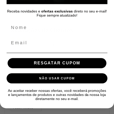
Receba novidades e
ofertas exclusivas
direto no seu e-mail!
Fique sempre atualizado!
Avaliações de Clientes
Email
Baseado em 5 avaliações
Escrever uma avaliação
RESGATAR CUPOM
60%
(3)
40%
(2)
NÃO USAR CUPOM
0%
(0)
0%
(0)
Ao aceitar receber nossas ofertas, você receberá promoções
e lançamentos de produtos e outras novidades da nossa loja
0%
(0)
diretamente no seu e-mail.
Sort by