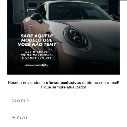
Especificações
Material
: Metal, Plástico, Borracha (pneus).
Medidas
: 25,5cm x 13cm x 7cm.
Escala
: 1:18.
Receba novidades e
ofertas exclusivas
direto no seu e-mail!
VEJA TAMBÉM
Fique sempre atualizado!
Email
Avaliações de Clientes