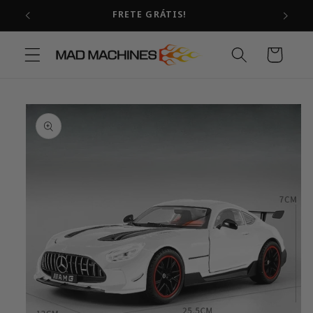
Pular
FRETE GRÁTIS!
para o
conteúdo
Carrinho
Pular para
as
informações
do produto