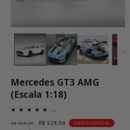
Abrir
mídia
1
na
janela
modal
Mercedes GT3 AMG
(Escala 1:18)
1
(1)
total
de
Preço
Preço
R$ 529,00
OFERTA ESPECIAL
R$ 559,00
avaliações