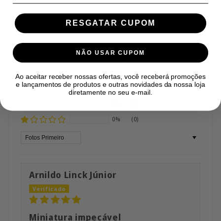
Baseado em 1 avaliação
RESGATAR CUPOM
Escrever uma avaliação
NÃO USAR CUPOM
100%
(1)
0%
(0)
Ao aceitar receber nossas ofertas, você receberá promoções
e lançamentos de produtos e outras novidades da nossa loja
0%
(0)
diretamente no seu e-mail.
0%
(0)
0%
(0)
Sort by
Arnildo Linck Júnior
Miniatura impecável