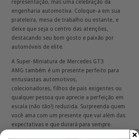
representação, mas uma celebração da
engenharia automotiva. Coloque-a em sua
prateleira, mesa de trabalho ou estante, e
deixe que seja o centro das atenções,
destacando seu bom gosto e paixão por
automóveis de elite.
A Super-Miniatura de Mercedes GT3
AMG também é um presente perfeito para
entusiastas automotivos,
colecionadores, filhos de pais exigentes ou
qualquer pessoa que aprecie a perfeição em
escala (não tão!) reduzida. Surpreenda quem
você ama com um presente que vai além das
expectativas e que durará para sempre.