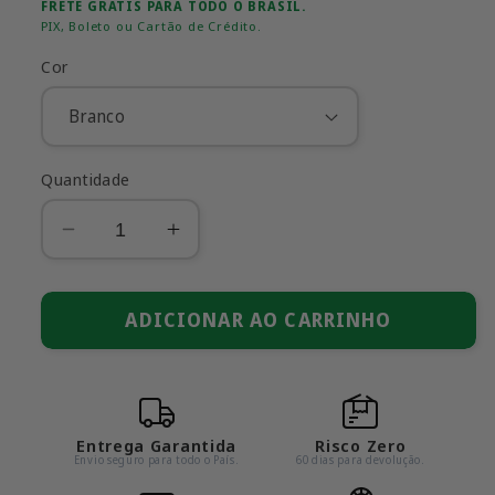
normal
promocional
FRETE GRÁTIS PARA TODO O BRASIL.
PIX, Boleto ou Cartão de Crédito.
Cor
Quantidade
Diminuir
Aumentar
a
a
quantidade
quantidade
de
ADICIONAR AO CARRINHO
de
Mercedes
Mercedes
GT3
GT3
AMG
AMG
(Escala
(Escala
Entrega Garantida
Risco Zero
1:18)
1:18)
Envio seguro para todo o País.
60 dias para devolução.