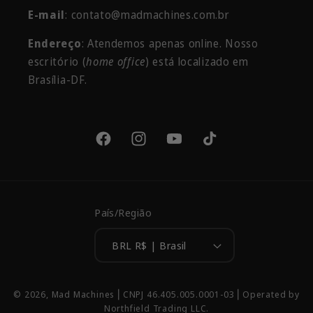
E-mail
: contato@madmachines.com.br
Endereço
: Atendemos apenas online. Nosso
escritório
(
home office
) está localizado em
Brasília-DF.
Facebook
Instagram
YouTube
TikTok
País/Região
BRL R$ | Brasil
Formas
© 2026,
Mad Machines
⎢CNPJ 46.405.005.0001-03 ⎢Operated by
de
Northfield Trading LLC.