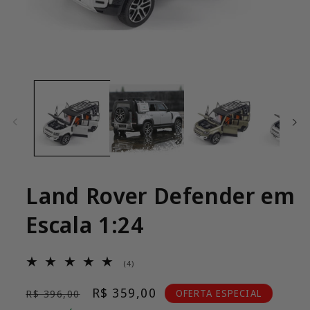
Abrir
mídia
1
na
janela
modal
Land Rover Defender em
Escala 1:24
4
(4)
total
de
Preço
Preço
R$ 359,00
OFERTA ESPECIAL
R$ 396,00
avaliações