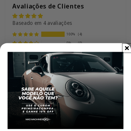
Avaliações de Clientes
Baseado em 4 avaliações
100%
(4)
0%
(0)
0%
(0)
0%
(0)
0%
(0)
Sort by