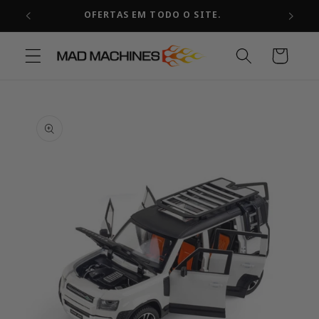
Pular
OFERTAS EM TODO O SITE.
para o
conteúdo
Carrinho
Pular para
as
informações
do produto