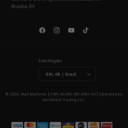
Brasília-DF.
Facebook
Instagram
YouTube
TikTok
País/Região
BRL R$ | Brasil
Formas
© 2026,
Mad Machines
⎢CNPJ 46.405.005.0001-03 ⎢Operated by
de
Northfield Trading LLC.
pagamento