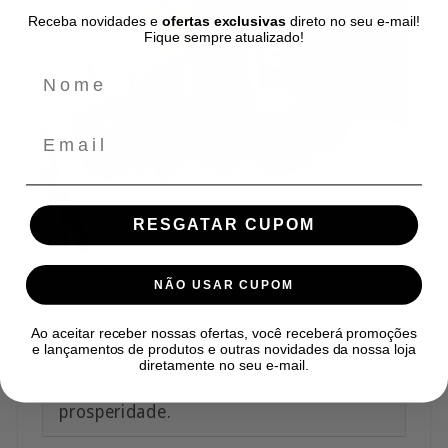
Receba novidades e
ofertas exclusivas
direto no seu e-mail!
Fique sempre atualizado!
Email
RESGATAR CUPOM
Yuri Braga
NÃO USAR CUPOM
Ao aceitar receber nossas ofertas, você receberá promoções
Obrigado carro muito legal. Detalhes
e lançamentos de produtos e outras novidades da nossa loja
de alta qualidade. Meu sobrinho ficará
diretamente no seu e-mail.
satisfeito. Boa sorte para vocês e
prosperidade.