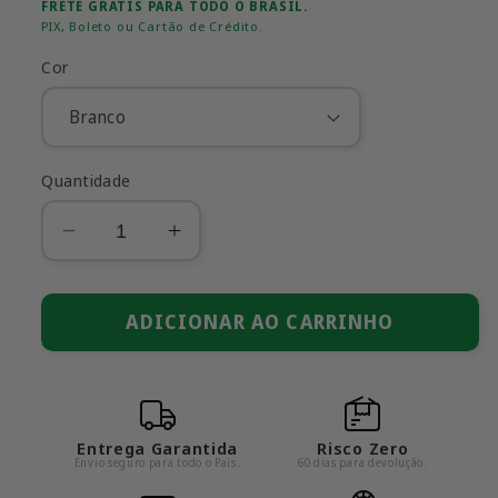
normal
promocional
FRETE GRÁTIS PARA TODO O BRASIL.
PIX, Boleto ou Cartão de Crédito.
Cor
Quantidade
Diminuir
Aumentar
a
a
quantidade
quantidade
de
ADICIONAR AO CARRINHO
de
Land
Land
Rover
Rover
Defender
Defender
em
em
Entrega Garantida
Risco Zero
Escala
Escala
Envio seguro para todo o País.
60 dias para devolução.
1:24
1:24