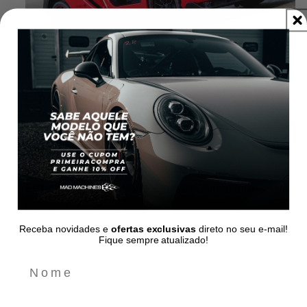
Especificações
Material
: Metal, ABS, Borracha.
Escala
: 1:24.
Medidas
: 21cm x 9,5cm x 5cm.
Funções
: Luzes, Sons, Fricção, Aerofólio
Retrátil.
Receba novidades e
ofertas exclusivas
direto no seu e-mail!
Fique sempre atualizado!
Email