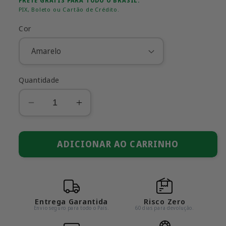
FRETE GRÁTIS PARA TODO O BRASIL.
PIX, Boleto ou Cartão de Crédito.
Cor
Quantidade
Diminuir
Aumentar
a
a
quantidade
quantidade
de
ADICIONAR AO CARRINHO
de
Lamborghini
Lamborghini
Centenario
Centenario
LP770-
LP770-
4
4
Entrega Garantida
Risco Zero
em
em
Envio seguro para todo o País.
60 dias para devolução.
Metal
Metal