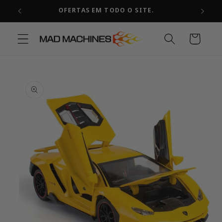
Pular
OFERTAS EM TODO O SITE.
para o
conteúdo
Carrinho
Pular para
as
informações
do produto