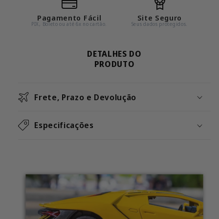
(Escala
(Escala
1:24)
1:24)
Pagamento Fácil
Site Seguro
PIX, Boleto ou até 6x no cartão.
Seus dados protegidos.
DETALHES DO
PRODUTO
Frete, Prazo e Devolução
Especificações