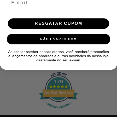
VEJA TAMBÉM
RESGATAR CUPOM
Avaliações de Clientes
NÃO USAR CUPOM
Ao aceitar receber nossas ofertas, você receberá promoções
Seja o primeiro a escrever uma avaliação
e lançamentos de produtos e outras novidades da nossa loja
diretamente no seu e-mail.
179
Verified Reviews