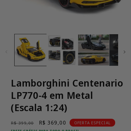
Abrir
mídia
1
na
janela
modal
Lamborghini Centenario
LP770-4 em Metal
(Escala 1:24)
Preço
Preço
R$ 369,00
OFERTA ESPECIAL
R$ 399,00
normal
promocional