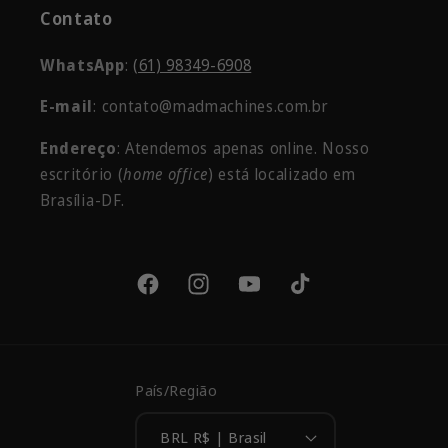
Contato
WhatsApp
:
(61) 98349-6908
E-mail
: contato@madmachines.com.br
Endereço
: Atendemos apenas online. Nosso
escritório
(
home office
) está localizado em
Brasília-DF.
Facebook
Instagram
YouTube
TikTok
País/Região
BRL R$ | Brasil