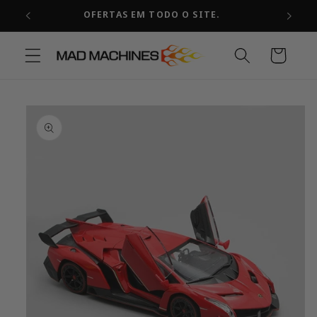
Pular
OFERTAS EM TODO O SITE.
para o
conteúdo
Carrinho
Pular para
as
informações
do produto