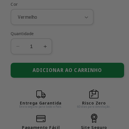
Cor
Quantidade
Diminuir
Aumentar
a
a
quantidade
quantidade
de
ADICIONAR AO CARRINHO
de
Lamborghini
Lamborghini
Veneno
Veneno
em
em
Escala
Escala
Entrega Garantida
Risco Zero
1:24
1:24
Envio seguro para todo o País.
60 dias para devolução.
Pagamento Fácil
Site Seguro