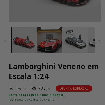
Abrir
mídia
1
na
janela
modal
Lamborghini Veneno em
Escala 1:24
Preço
Preço
R$ 327,50
OFERTA ESPECIAL
R$ 379,00
normal
promocional
FRETE GRÁTIS PARA TODO O BRASIL.
PIX, Boleto ou Cartão de Crédito.