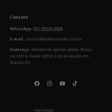
Contato
WhatsApp
:
(61) 98349-6908
E-mail
: contato@madmachines.com.br
Endereço
: Atendemos apenas online. Nosso
escritório
(
home office
) está localizado em
Brasília-DF.
Facebook
Instagram
YouTube
TikTok
País/Região