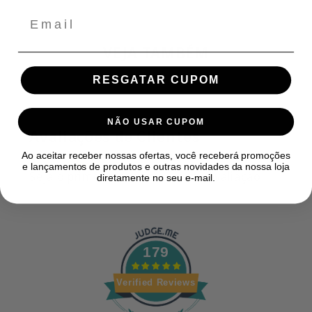
Email
VEJA TAMBÉM
RESGATAR CUPOM
NÃO USAR CUPOM
Avaliações de Clientes
Ao aceitar receber nossas ofertas, você receberá promoções
e lançamentos de produtos e outras novidades da nossa loja
Seja o primeiro a escrever uma avaliação
diretamente no seu e-mail.
179
Verified Reviews