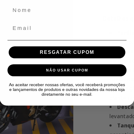
Detalhes q
Email
Farói
realismo.
Suspe
RESGATAR CUPOM
de impa
Roda 
NÃO USAR CUPOM
funciona
Ao aceitar receber nossas ofertas, você receberá promoções
Direç
e lançamentos de produtos e outras novidades da nossa loja
diretamente no seu e-mail.
dianteira
Desca
levantad
Tanqu