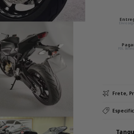
R
Fireblad
Entre
–
Envio segu
Miniatur
em
Escala
Paga
PIX, Bolet
1:9
Frete, P
Especifi
Tanqu