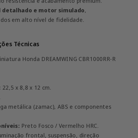
do resistência e acabamento premium.
l detalhado e motor simulado
,
dos em alto nível de fidelidade.
ções Técnicas
niatura Honda DREAMWING CBR1000RR-R
:
22,5 x 8,8 x 12 cm.
.
iga metálica (zamac), ABS e componentes
níveis:
Preto Fosco / Vermelho HRC.
uminação frontal, suspensão, direção