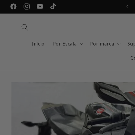
Pular
para o
Facebook
Instagram
YouTube
TikTok
conteúdo
Início
Por Escala
Por marca
Su
C
Pular para
as
informações
do produto