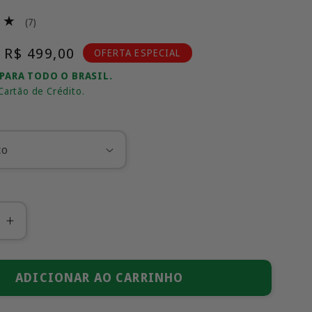
7
(7)
total
Preço
R$ 499,00
de
OFERTA ESPECIAL
avaliações
promocional
 PARA TODO O BRASIL.
Cartão de Crédito.
Aumentar
a
ade
quantidade
de
ADICIONAR AO CARRINHO
Honda
0RR-
CBR1000RR-