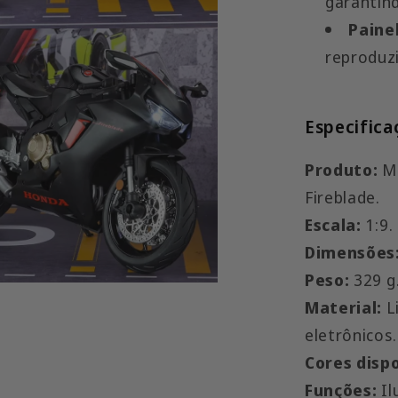
garantin
Paine
reproduzi
Especifica
Produto:
Mi
Fireblade.
Escala:
1:9.
Dimensões
Peso:
329 g
Material:
L
eletrônicos.
Cores dispo
Funções:
Il