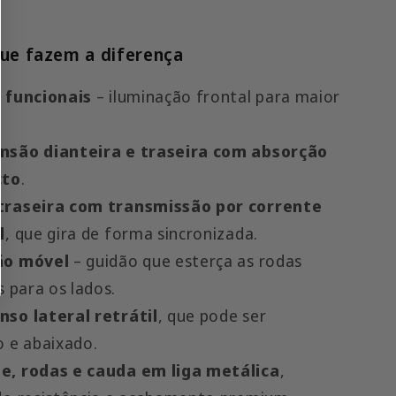
ue fazem a diferença
s funcionais
– iluminação frontal para maior
nsão dianteira e traseira com absorção
cto
.
traseira com transmissão por corrente
l
, que gira de forma sincronizada.
ão móvel
– guidão que esterça as rodas
s para os lados.
nso lateral retrátil
, que pode ser
o e abaixado.
e, rodas e cauda em liga metálica
,