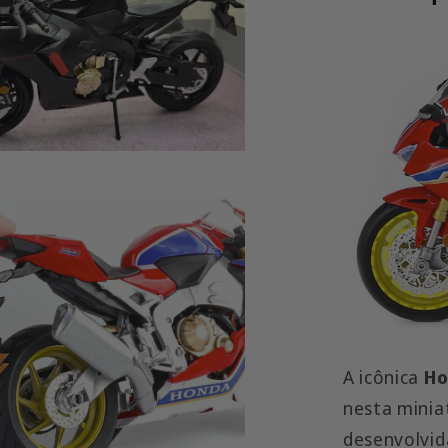
A icônica
Ho
nesta minia
desenvolvid