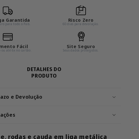
R
e
Fireblade
ga Garantida
Risco Zero
–
ro para todo o País.
60 dias para devolução.
a
Miniatura
em
Escala
mento Fácil
Site Seguro
o ou até 6x no cartão.
Seus dados protegidos.
1:9
DETALHES DO
PRODUTO
razo e Devolução
cações
e, rodas e cauda em liga metálica