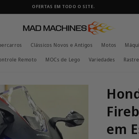
FRETE GRÁTIS!
percarros
Clássicos Novos e Antigos
Motos
Máqui
ontrole Remoto
MOCs de Lego
Variedades
Rastre
Hond
Fire
em E