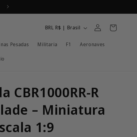
OFERTAS EM TODO O SITE.
Fazer
P
Carrinho
BRL R$ | Brasil
login
a
nas Pesadas
Militaria
F1
Aeronaves
í
s
io
/
R
e
a CBR1000RR-R
g
blade – Miniatura
i
ã
scala 1:9
o