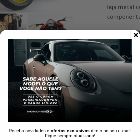
liga metálic
componentes
Com 22,5 cm
de altura, e
robustez, 
reproduz fi
Receba novidades e
ofertas exclusivas
direto no seu e-mail!
Fique sempre atualizado!