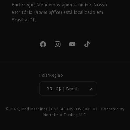
Endereço
: Atendemos apenas online. Nosso
escritório
(
home office
) está localizado em
Brasília-DF.
Facebook
Instagram
YouTube
TikTok
País/Região
BRL R$ | Brasil
Formas
© 2026,
Mad Machines
⎢CNPJ 46.405.005.0001-03 ⎢Operated by
de
Northfield Trading LLC.
pagamento