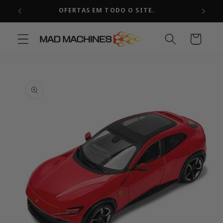
Pular
OFERTAS EM TODO O SITE.
para o
conteúdo
Carrinho
Pular para
as
informações
do produto