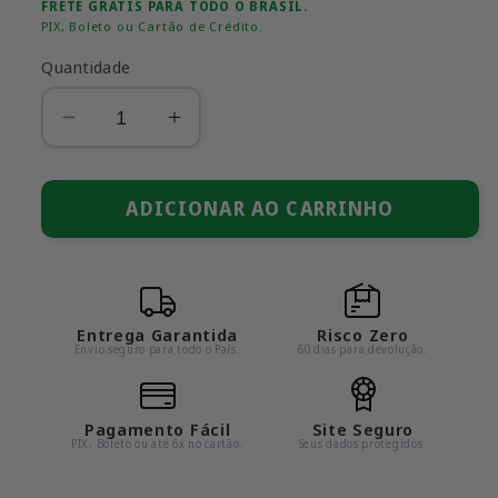
normal
promocional
FRETE GRÁTIS PARA TODO O BRASIL.
PIX, Boleto ou Cartão de Crédito.
Quantidade
Diminuir
Aumentar
a
a
quantidade
quantidade
de
ADICIONAR AO CARRINHO
de
Ferrari
Ferrari
Purosangue
Purosangue
(Escala
(Escala
1:24)
1:24)
Entrega Garantida
Risco Zero
Envio seguro para todo o País.
60 dias para devolução.
Pagamento Fácil
Site Seguro
PIX, Boleto ou até 6x no cartão.
Seus dados protegidos.