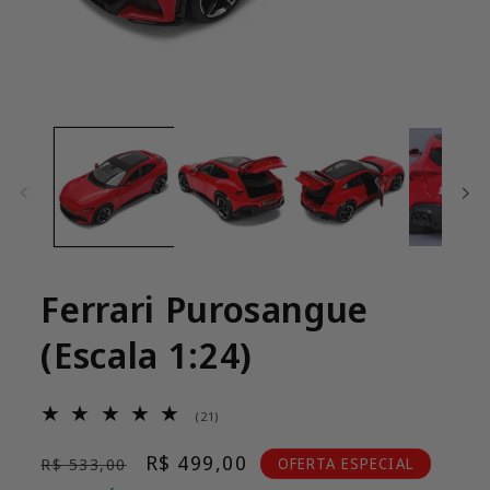
Abrir
mídia
1
na
janela
modal
Ferrari Purosangue
(Escala 1:24)
21
(21)
total
de
Preço
Preço
R$ 499,00
OFERTA ESPECIAL
R$ 533,00
avaliações