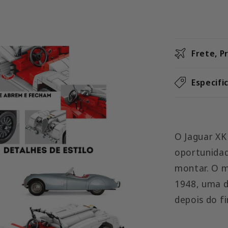
Frete, P
Especifi
O Jaguar XK
oportunidad
montar. O m
1948, uma d
depois do f