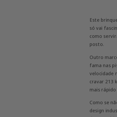
Este brinqu
só vai fasci
como servir
posto.
Outro marco
fama nas pi
velocidade 
cravar 213 
mais rápido
Como se não
design indu