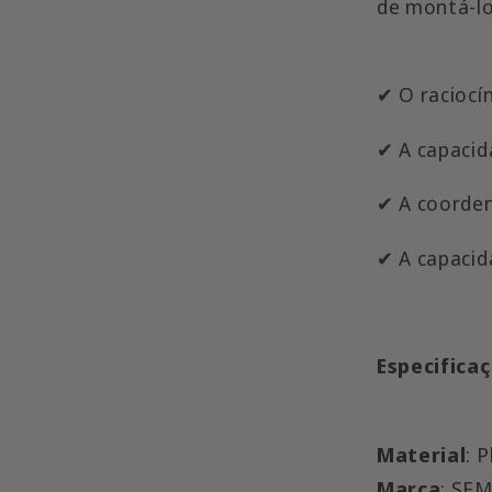
de montá-l
✔︎ O
raciocín
✔︎ A capaci
✔︎ A coorde
✔︎ A capaci
Especifica
Material
: 
Marca
: SE