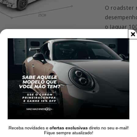
O roadster 
desempenho
o Jaguar 10
as ruas. O 
Jaguar, Will
alongada. A 
que não tin
Todo esse e
com blocos 
decorativos
verdadeira
verdadeiro 
Receba novidades e
ofertas exclusivas
direto no seu e-mail!
Fique sempre atualizado!