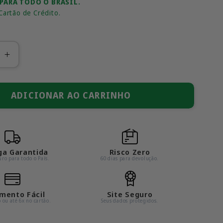
 PARA TODO O BRASIL.
Cartão de Crédito.
Aumentar
a
ade
quantidade
de
ADICIONAR AO CARRINHO
Blocos
de
Montar
-
ga Garantida
Risco Zero
Jaguar
ro para todo o País.
60 dias para devolução.
XK120
mento Fácil
Site Seguro
o ou até 6x no cartão.
Seus dados protegidos.