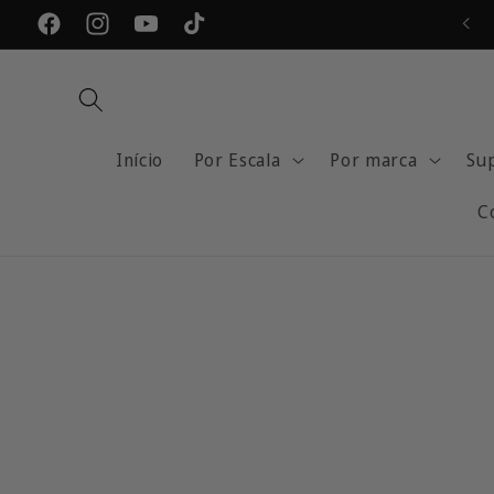
Pular
para o
Facebook
Instagram
YouTube
TikTok
conteúdo
Início
Por Escala
Por marca
Su
C
Pular para
as
informações
do produto