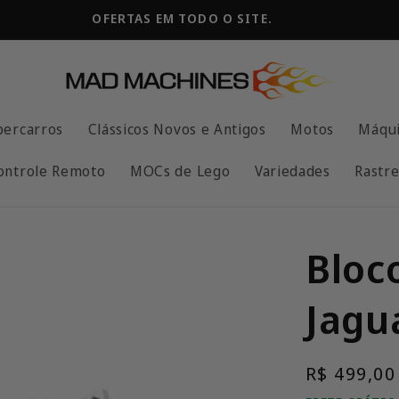
OFERTAS EM TODO O SITE.
percarros
Clássicos Novos e Antigos
Motos
Máqui
ontrole Remoto
MOCs de Lego
Variedades
Rastre
Bloc
Jagu
Preço
R$ 499,00
normal