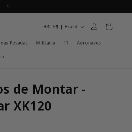
Fazer
P
Carrinho
BRL R$ | Brasil
login
a
nas Pesadas
Militaria
F1
Aeronaves
í
s
io
/
R
e
os de Montar -
g
ar XK120
i
ã
o