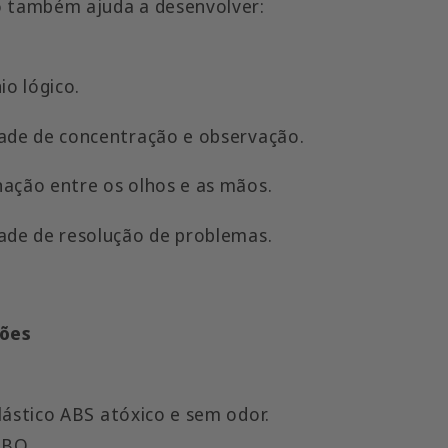
o também a
juda a desenvolver
:
io lógico.
dade de concentração e observação.
nação entre os olhos e as mãos.
dade de resolução de problemas.
ções
Plástico ABS atóxico e sem odor.
MBO.