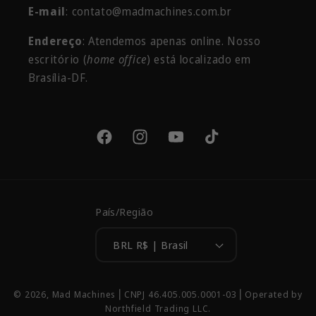
E-mail
: contato@madmachines.com.br
Endereço
: Atendemos apenas online. Nosso
escritório
(
home office
) está localizado em
Brasília-DF.
Facebook
Instagram
YouTube
TikTok
País/Região
BRL R$ | Brasil
Formas
© 2026,
Mad Machines
⎢CNPJ 46.405.005.0001-03 ⎢Operated by
de
Northfield Trading LLC.