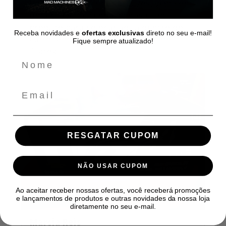
botões para acender as luzes, vem com
uma chave de fenda, pilhas e um
produto para colocar água dentro do
Receba novidades e
ofertas exclusivas
direto no seu e-mail!
carro. Podem ver no meu canal no
Fique sempre atualizado!
Tiktok.
Email
RESGATAR CUPOM
NÃO USAR CUPOM
Ao aceitar receber nossas ofertas, você receberá promoções
e lançamentos de produtos e outras novidades da nossa loja
diretamente no seu e-mail.
Márcia Reis