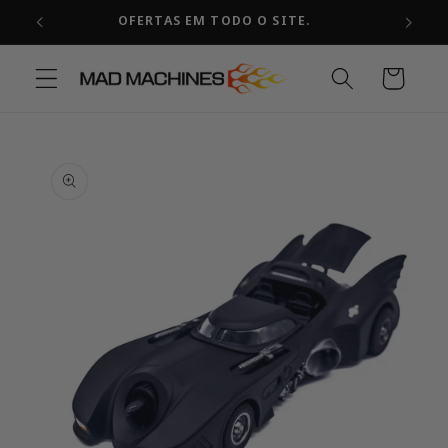
Pular
FRETE GRÁTIS!
para o
conteúdo
Carrinho
Pular para
as
informações
do produto