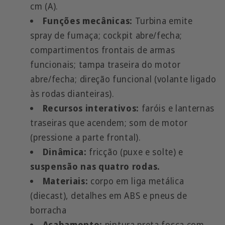
cm (A).
Funções mecânicas:
Turbina emite
spray de fumaça; cockpit abre/fecha;
compartimentos frontais de armas
funcionais; tampa traseira do motor
abre/fecha; direção funcional (volante ligado
às rodas dianteiras).
Recursos interativos:
faróis e lanternas
traseiras que acendem; som de motor
(pressione a parte frontal).
Dinâmica:
fricção (puxe e solte) e
suspensão nas quatro rodas.
Materiais:
corpo em liga metálica
(diecast), detalhes em ABS e pneus de
borracha
Acabamento:
pintura preta fosca com