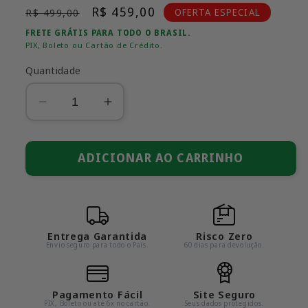
de
Preço
Preço
R$ 459,00
OFERTA ESPECIAL
R$ 499,00
avaliações
normal
promocional
FRETE GRÁTIS PARA TODO O BRASIL.
PIX, Boleto ou Cartão de Crédito.
Quantidade
Diminuir
Aumentar
a
a
quantidade
quantidade
de
ADICIONAR AO CARRINHO
de
Batmóvel
Batmóvel
Clássico
Clássico
1989
1989
–
–
Entrega Garantida
Risco Zero
Miniatura
Miniatura
Envio seguro para todo o País.
60 dias para devolução.
1:24
1:24
com
com
Spray
Spray
Pagamento Fácil
Site Seguro
PIX, Boleto ou até 6x no cartão.
Seus dados protegidos.
de
de