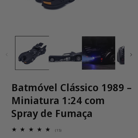
Abrir
mídia
1
na
janela
modal
Batmóvel Clássico 1989 –
Miniatura 1:24 com
Spray de Fumaça
15
(15)
total