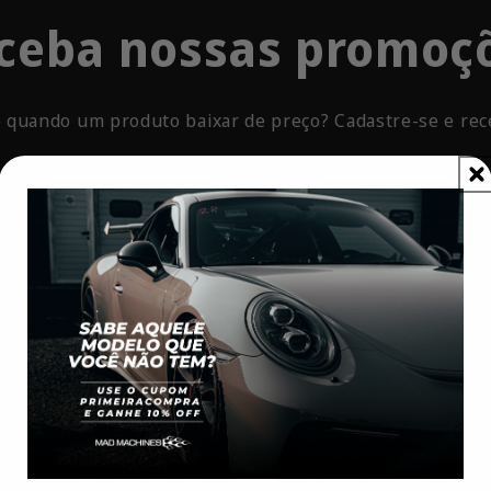
ceba nossas promoç
 quando um produto baixar de preço? Cadastre-se e rec
E-mail
Nossas Políticas
Sobre Nós
Compra Segura