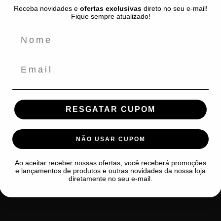
Política de Privacidade
Receba novidades e
ofertas exclusivas
direto no seu e-mail!
Fique sempre atualizado!
Envio e Prazo de Entrega
Políticas de Troca e Devolução
Termos de Serviço
Email
Política de Reembolso
RESGATAR CUPOM
NÃO USAR CUPOM
Ao aceitar receber nossas ofertas, você receberá promoções
e lançamentos de produtos e outras novidades da nossa loja
diretamente no seu e-mail.