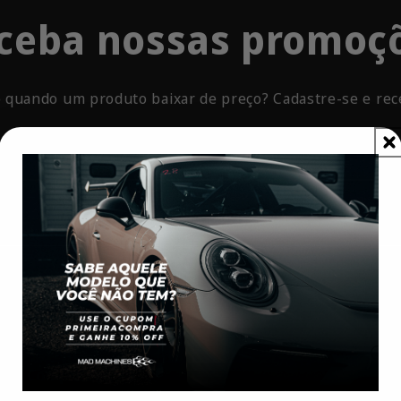
ceba nossas promoç
 quando um produto baixar de preço? Cadastre-se e rec
E-mail
Nossas Políticas
Sobre Nós
Compra Segura