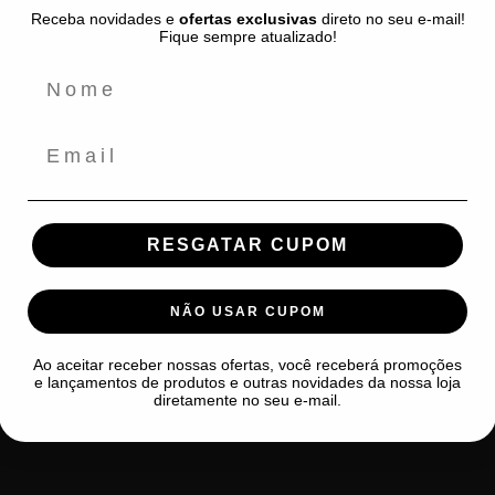
Política de Privacidade
Receba novidades e
ofertas exclusivas
direto no seu e-mail!
Fique sempre atualizado!
Envio e Prazo de Entrega
Políticas de Troca e Devolução
Termos de Serviço
Email
Política de Reembolso
RESGATAR CUPOM
NÃO USAR CUPOM
Ao aceitar receber nossas ofertas, você receberá promoções
e lançamentos de produtos e outras novidades da nossa loja
diretamente no seu e-mail.