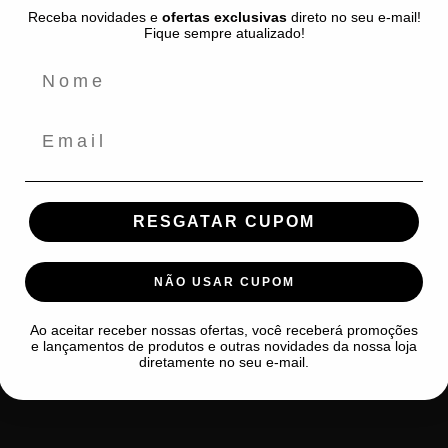
Política de Privacidade
Receba novidades e
ofertas exclusivas
direto no seu e-mail!
Fique sempre atualizado!
Envio e Prazo de Entrega
Políticas de Troca e Devolução
Termos de Serviço
Email
Política de Reembolso
RESGATAR CUPOM
NÃO USAR CUPOM
Ao aceitar receber nossas ofertas, você receberá promoções
e lançamentos de produtos e outras novidades da nossa loja
diretamente no seu e-mail.