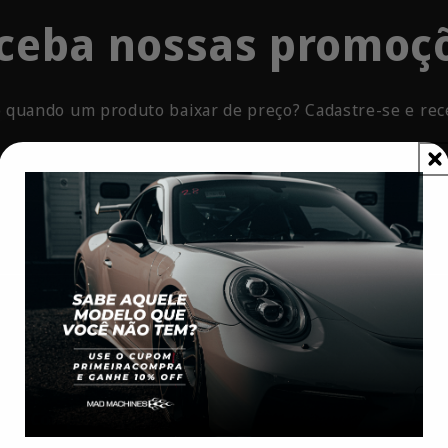
ceba nossas promoç
 quando um produto baixar de preço? Cadastre-se e rec
E-mail
Nossas Políticas
Sobre Nós
Compra Segura