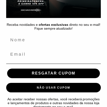
Receba nossas
promoções
Receba novidades e
ofertas exclusivas
direto no seu e-mail!
Fique sempre atualizado!
Quer ficar sabendo quando um produto baixar
de preço? Cadastre-se e receba nossas ofertas.
Email
E-mail
RESGATAR CUPOM
NÃO USAR CUPOM
Ao aceitar receber nossas ofertas, você receberá promoções
Bem-vindo à
Mad Machines
, o paraíso em
e lançamentos de produtos e outras novidades da nossa loja
diretamente no seu e-mail.