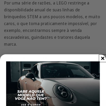
Por uma série de razões, a LEGO restringe a
disponibilidade anual de suas linhas de
brinquedos STEM a uns poucos modelos, e muito
caros, o que torna praticamente impossível, por
exemplo, encontrarmos sempre à venda
escavadeiras, guindastes e tratores daquela
marca.
5. Então eu posso devolver o kit de blocos de
montar, se eu achar que a qualidade é ruim?
Sim. Em até 15 dias após o recebimento, o cliente
pode devolver o brinquedo, e será reembolsado
integralmente.