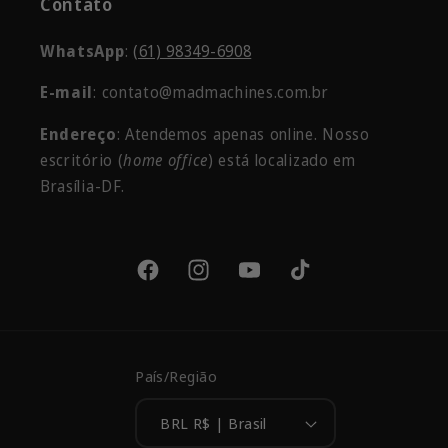
Contato
WhatsApp
:
(61) 98349-6908
E-mail
: contato@madmachines.com.br
Endereço
: Atendemos apenas online. Nosso
escritório
(
home office
) está localizado em
Brasília-DF.
Facebook
Instagram
YouTube
TikTok
País/Região
BRL R$ | Brasil